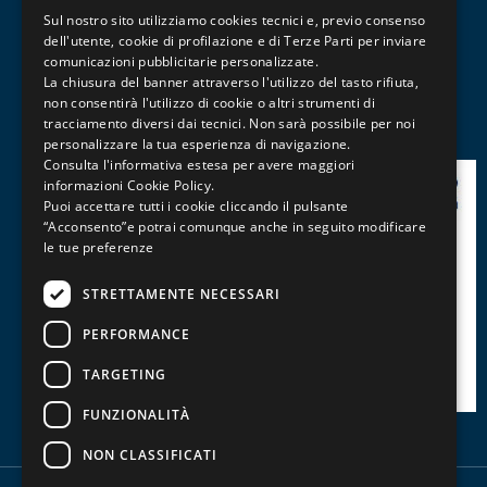
Sul nostro sito utilizziamo cookies tecnici e, previo consenso
CATEGORIE CORSI
ENGLISH
dell'utente, cookie di profilazione e di Terze Parti per inviare
comunicazioni pubblicitarie personalizzate.
FRENCH
La chiusura del banner attraverso l'utilizzo del tasto rifiuta,
Non sono presenti prodotti per questa categoria
non consentirà l'utilizzo di cookie o altri strumenti di
tracciamento diversi dai tecnici. Non sarà possibile per noi
personalizzare la tua esperienza di navigazione.
Consulta l'informativa estesa per avere maggiori
informazioni
Cookie Policy
.
Puoi accettare tutti i cookie cliccando il pulsante
“Acconsento”e potrai comunque anche in seguito modificare
le tue preferenze
STRETTAMENTE NECESSARI
PERFORMANCE
TARGETING
FUNZIONALITÀ
NON CLASSIFICATI