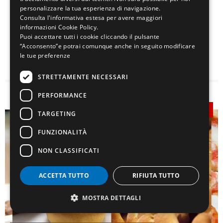
A Reggio nell'Emilia la nuova edizione del corso
personalizzare la tua esperienza di navigazione.
somministrazione di alimenti ...
Consulta l'informativa estesa per avere maggiori
informazioni
Cookie Policy
.
15 Giugno 2026
100/h
600
Puoi accettare tutti i cookie cliccando il pulsante
“Acconsento”e potrai comunque anche in seguito modificare
le tue preferenze
Scopri il corso
STRETTAMENTE NECESSARI
PERFORMANCE
In partenza
TARGETING
FUNZIONALITÀ
NON CLASSIFICATI
ACCETTA TUTTO
RIFIUTA TUTTO
MOSTRA DETTAGLI