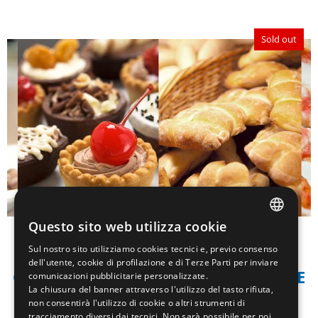
Sold out
Patentini, Abilitazioni e Professioni
Questo sito web utilizza cookie
ITALIAN
Sul nostro sito utilizziamo cookies tecnici e, previo consenso
2025-25893/RER - IMPRENDITORE
ENGLISH
dell'utente, cookie di profilazione e di Terze Parti per inviare
COMMERCIALE E SOMMINISTRAZIONE
comunicazioni pubblicitarie personalizzate.
FRENCH
La chiusura del banner attraverso l'utilizzo del tasto rifiuta,
DI ALIMENTI E BEVANDE
non consentirà l'utilizzo di cookie o altri strumenti di
tracciamento diversi dai tecnici. Non sarà possibile per noi