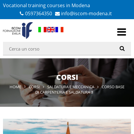
Vocational training courses in Modena
0597364350
info@iscom-modena.it
CORSI
HOME
CORSI
SALDATURA E MECCANICA
CORSO BASE
DI CARPENTERIA E SALDATURA 3