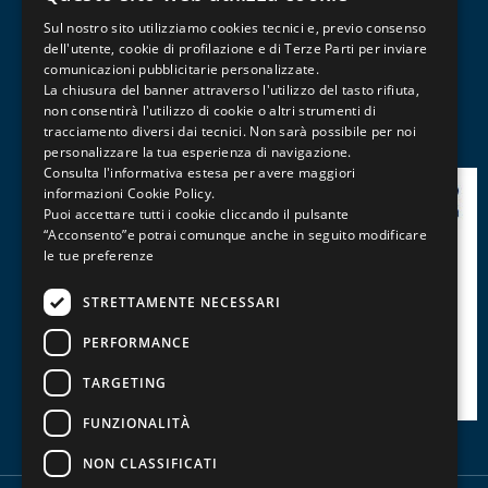
ITALIAN
Contabilità e Amministrazione del Personale
Sul nostro sito utilizziamo cookies tecnici e, previo consenso
ENGLISH
dell'utente, cookie di profilazione e di Terze Parti per inviare
Informatica, Grafica e Cad
comunicazioni pubblicitarie personalizzate.
FRENCH
Management, Marketing, Comunicazione e Social
La chiusura del banner attraverso l'utilizzo del tasto rifiuta,
Media
non consentirà l'utilizzo di cookie o altri strumenti di
tracciamento diversi dai tecnici. Non sarà possibile per noi
Patentini, Abilitazioni e Professioni
personalizzare la tua esperienza di navigazione.
Consulta l'informativa estesa per avere maggiori
informazioni
Cookie Policy
.
Puoi accettare tutti i cookie cliccando il pulsante
“Acconsento”e potrai comunque anche in seguito modificare
le tue preferenze
STRETTAMENTE NECESSARI
PERFORMANCE
TARGETING
FUNZIONALITÀ
NON CLASSIFICATI